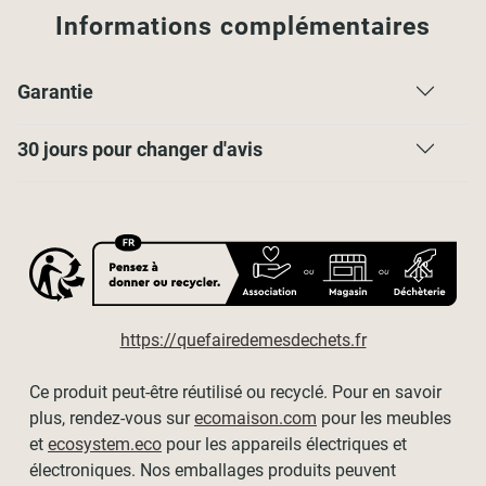
Attention
, vous ne pouvez pas recouper vos lamelles en
Informations complémentaires
largeur.
Contenu de l’emballage
Garantie
1 Panneau japonais
1 Barre de lestage
30 jours pour changer d'avis
1 Bande agrippante pour maintenir la barre de lestage
Coloris disponibles :
- Beige
- Gris
https://quefairedemesdechets.fr
Ce produit peut-être réutilisé ou recyclé. Pour en savoir
plus, rendez-vous sur
ecomaison.com
pour les meubles
et
ecosystem.eco
pour les appareils électriques et
électroniques. Nos emballages produits peuvent