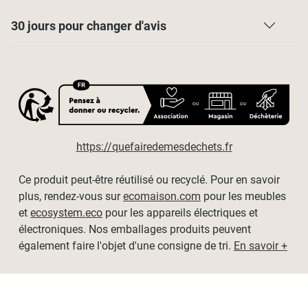
Contenu de l’emballage
30 jours pour changer d'avis
- Tube motorisé de 28 mm de diamètre avec son tissu
enroulé
- Mécanisme complet
- Kit de fixations
- Télécommande
- Notice de montage en français
Dimensions
https://quefairedemesdechets.fr
Les dimensions affichées sont les dimensions du tissu,
Ce produit peut-être réutilisé ou recyclé. Pour en savoir
hors mécanisme.
plus, rendez-vous sur
ecomaison.com
pour les meubles
Possibilité de recoupe en largeur avec une paire de
et
ecosystem.eco
pour les appareils électriques et
ciseaux et une scie à métaux.
électroniques. Nos emballages produits peuvent
également faire l'objet d'une consigne de tri.
En savoir +
Dimensions disponibles (tissu / hors-tout) :
- L84 x H250cm (Largeur tissu 80cm)
- L104 x H250cm (Largeur tissu 100cm)