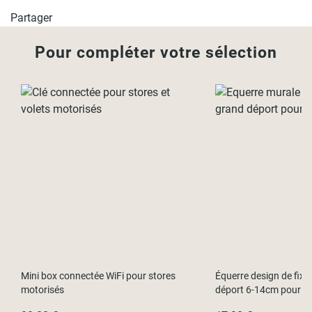
Partager
- L124 x H250cm (Largeur tissu 120cm)
- L154 x H250cm (Largeur tissu 150cm)
Pour compléter votre sélection
- L184 x H250cm (Largeur tissu 180cm)
- L204 x H250cm (Largeur tissu 200cm
Mini box connectée WiFi pour stores
Équerre design de fixa
motorisés
déport 6-14cm pour to