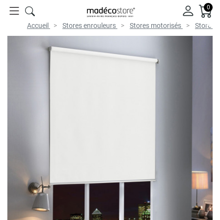
0
Accueil
Stores enrouleurs
Stores motorisés
Store mo