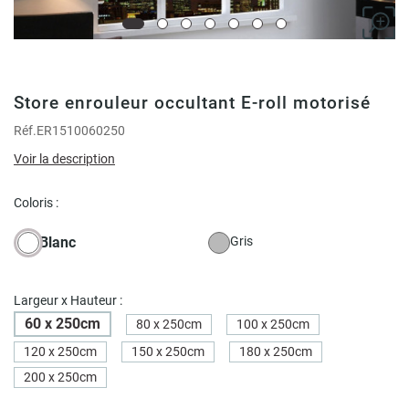
Store enrouleur occultant E-roll motorisé
Réf.
ER1510060250
Voir la description
Coloris :
Blanc
Gris
Largeur x Hauteur :
60 x 250cm
80 x 250cm
100 x 250cm
120 x 250cm
150 x 250cm
180 x 250cm
200 x 250cm