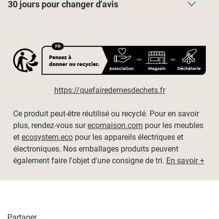
Pour un côté plus esthétique, nous vous conseillons de
30 jours pour changer d'avis
choisir une dimension très légèrement supérieure à la
taille des vitres de vos fenêtres.
https://quefairedemesdechets.fr
Ce produit peut-être réutilisé ou recyclé. Pour en savoir
plus, rendez-vous sur
ecomaison.com
pour les meubles
et
ecosystem.eco
pour les appareils électriques et
électroniques. Nos emballages produits peuvent
également faire l'objet d'une consigne de tri.
En savoir +
Partager