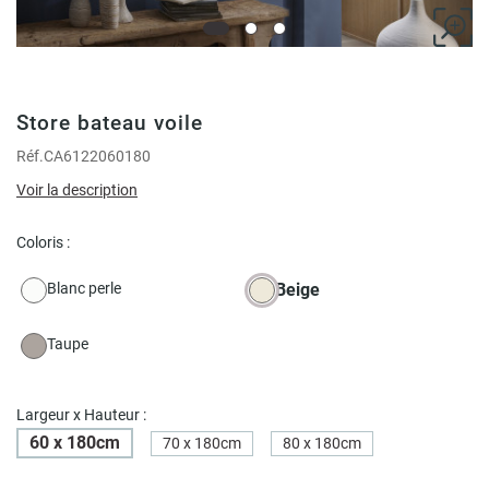
Store bateau voile
Réf.
CA6122060180
Voir la description
Coloris :
Blanc perle
Beige
Taupe
Largeur x Hauteur :
60 x 180cm
70 x 180cm
80 x 180cm