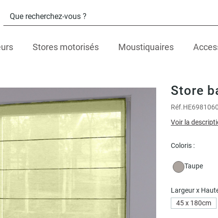
eurs
Stores motorisés
Moustiquaires
Acces
Store b
Réf.
HE698106
Voir la descript
Coloris :
Taupe
Largeur x Haute
45 x 180cm