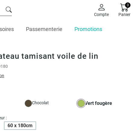
0
Compte
Panier
soires
Passementerie
Promotions
ateau tamisant voile de lin
0180
ion
Chocolat
Vert fougère
ur :
60 x 180cm