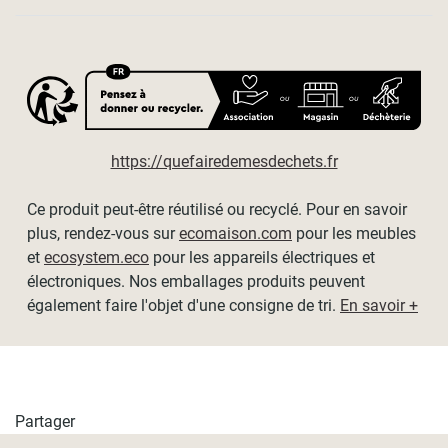
Pour un côté plus esthétique, nous vous conseillons de
choisir une dimension très légèrement supérieure à la
taille des vitres de vos fenêtres.
Dimensions disponibles :
- L60 x H180cm
- L80 x H180cm
https://quefairedemesdechets.fr
- L120 x H180cm
- L140 x H180cm
Ce produit peut-être réutilisé ou recyclé. Pour en savoir
- L160 x H180cm
plus, rendez-vous sur
ecomaison.com
pour les meubles
- L180 x H180cm
et
ecosystem.eco
pour les appareils électriques et
électroniques. Nos emballages produits peuvent
- L60 x H220cm
également faire l'objet d'une consigne de tri.
En savoir +
- L80 x H220cm
- L120 x H220cm
- L140 x H220cm
- L160 x H220cm
- L180 x H220cm
Partager