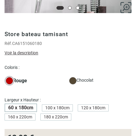
Store bateau tamisant
Réf.
CA6151060180
Voir la description
Coloris :
Rouge
Chocolat
Largeur x Hauteur :
60 x 180cm
100 x 180cm
120 x 180cm
160 x 220cm
180 x 220cm